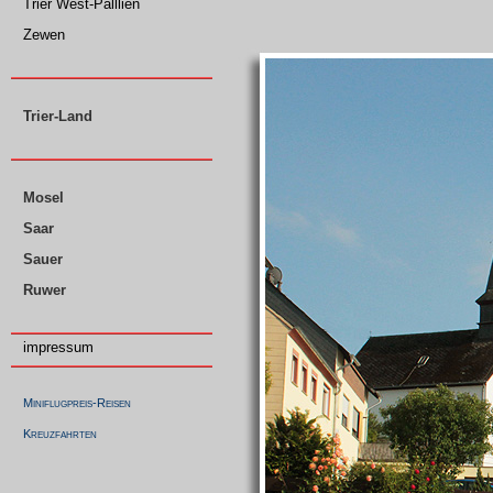
Trier West-Palllien
Zewen
Trier-Land
Mosel
Saar
Sauer
Ruwer
impressum
Miniflugpreis-Reisen
Kreuzfahrten