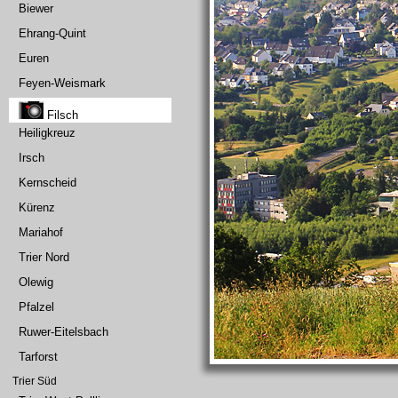
Biewer
Ehrang-Quint
Euren
Feyen-Weismark
Filsch
Heiligkreuz
Irsch
Kernscheid
Kürenz
Mariahof
Trier Nord
Olewig
Pfalzel
Ruwer-Eitelsbach
Tarforst
Trier Süd